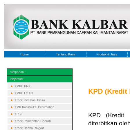
Home
Tentang Kami
Produk & Jasa
Simpanan :.
Pinjaman :.
KMKB PRK
KPD (Kredit
KMKB LOAN
Kredit Investasi Biasa
KMK Konstruksi Perumahan
KPD (Kredit 
KPBJ
Kredit Pemerintah Daerah
diterbitkan ole
Kredit Usaha Rakyat