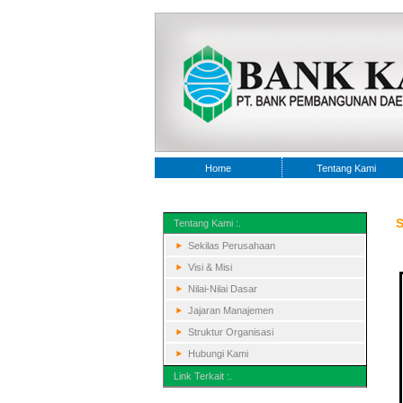
Home
Tentang Kami
S
Tentang Kami :.
Sekilas Perusahaan
Visi & Misi
Nilai-Nilai Dasar
Jajaran Manajemen
Struktur Organisasi
Hubungi Kami
Link Terkait :.