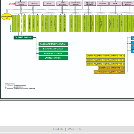
Find Us
|
Watch Us