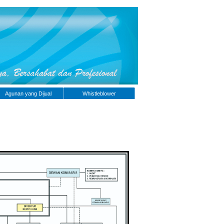
Agunan yang Dijual
Whistleblower