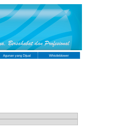
Agunan yang Dijual
Whistleblower