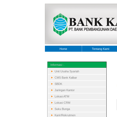
Home
Tentang Kami
Informasi :.
Unit Usaha Syariah
CMS Bank Kalbar
SBDK
Jaringan Kantor
Lokasi ATM
Lokasi CRM
Suku Bunga
Karir/Rekrutmen