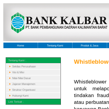
Home
Tentang Kami
Produk & Jasa
Whistleblow
Tentang Kami :.
Sekilas Perusahaan
Visi & Misi
Nilai-Nilai Dasar
Whistleblower
Jajaran Manajemen
untuk melapo
Struktur Organisasi
tindakan frau
Hubungi Kami
atau perbuatan
Link Terkait :.
karyawan Bank