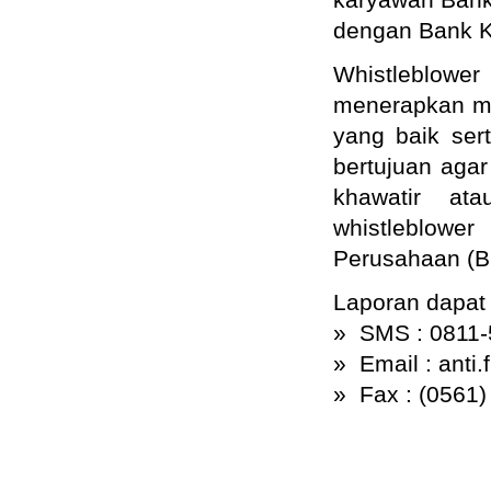
dengan Bank K
Whistleblowe
menerapkan ma
yang baik ser
bertujuan agar
khawatir ata
whistleblow
Perusahaan (BP
Laporan dapat 
» SMS : 0811-
» Email : anti
» Fax : (0561