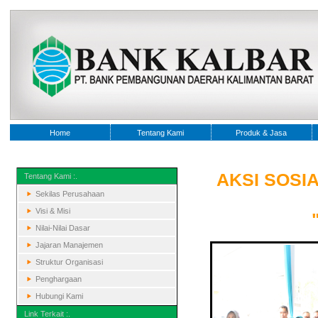
Home
Tentang Kami
Produk & Jasa
AKSI SOS
Tentang Kami :.
Sekilas Perusahaan
Visi & Misi
Nilai-Nilai Dasar
Jajaran Manajemen
Struktur Organisasi
Penghargaan
Hubungi Kami
Link Terkait :.