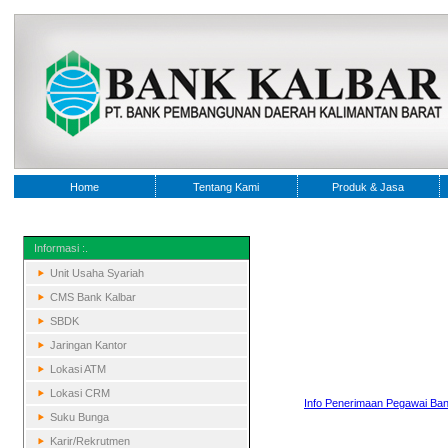
Home
Tentang Kami
Produk & Jasa
Informasi :.
Unit Usaha Syariah
CMS Bank Kalbar
SBDK
Jaringan Kantor
Lokasi ATM
Lokasi CRM
Info Penerimaan Pegawai Bank 
Suku Bunga
Karir/Rekrutmen