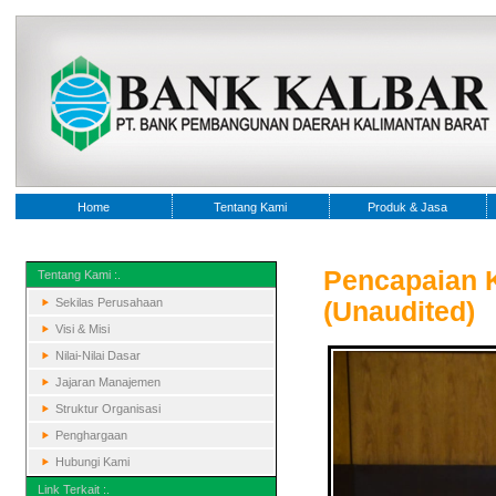
Home
Tentang Kami
Produk & Jasa
Pencapaian 
Tentang Kami :.
Sekilas Perusahaan
(Unaudited)
Visi & Misi
Nilai-Nilai Dasar
Jajaran Manajemen
Struktur Organisasi
Penghargaan
Hubungi Kami
Link Terkait :.