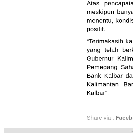
Atas pencapaia
meskipun banya
menentu, kondi
positif.
“Terimakasih k
yang telah ber
Gubernur Kalim
Pemegang Saha
Bank Kalbar da
Kalimantan Ba
Kalbar”.
Share via :
Faceb
Fi