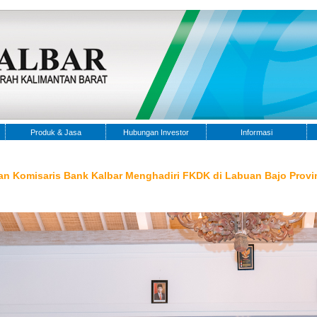
Produk & Jasa
Hubungan Investor
Informasi
n Komisaris Bank Kalbar Menghadiri FKDK di Labuan Bajo Provi