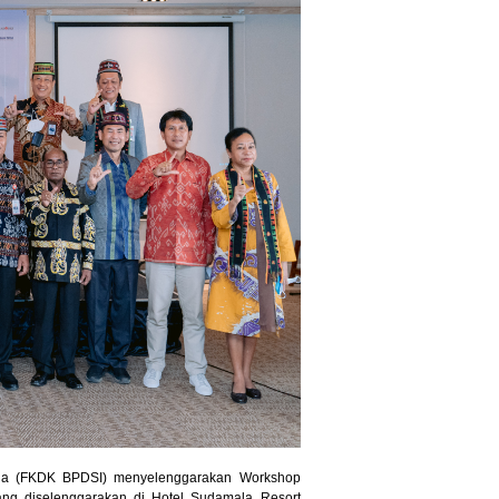
ia (FKDK BPDSI) menyelenggarakan Workshop
g diselenggarakan di Hotel Sudamala Resort