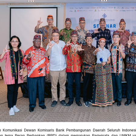
m Komunikasi Dewan Komisaris Bank Pembangunan Daerah Seluruh Indones
an tema Peran Perbankan (BPD) dalam memajukan Pariwisata dan UMKM yan