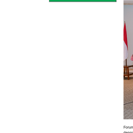
Foru
deng