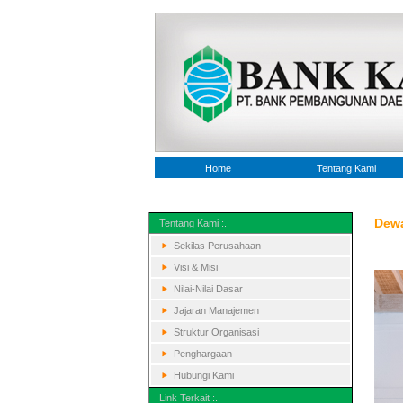
Home
Tentang Kami
Dewa
Tentang Kami :.
Sekilas Perusahaan
Visi & Misi
Nilai-Nilai Dasar
Jajaran Manajemen
Struktur Organisasi
Penghargaan
Hubungi Kami
Link Terkait :.