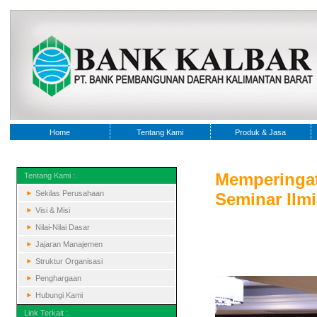
Home
Tentang Kami
Produk & Jasa
Memperingat
Tentang Kami :.
Sekilas Perusahaan
Seminar Ilm
Visi & Misi
Nilai-Nilai Dasar
Jajaran Manajemen
Struktur Organisasi
Penghargaan
Hubungi Kami
Link Terkait :.