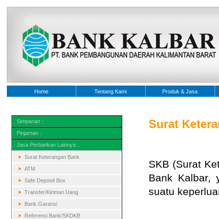
Home
Tentang Kami
Produk & Jasa
Surat Keter
Simpanan :.
Pinjaman :.
Jasa Perbankan Lainnya :.
Surat Keterangan Bank
SKB (Surat Ke
ATM
Bank Kalbar, 
Safe Deposit Box
suatu keperlua
Transfer/Kiriman Uang
Bank Garansi
Referensi Bank/SKDKB